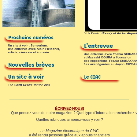
Vuk Cosic,
History of Art for Airpor
Un site à voir : Sensorium,
une entrevue avec Alain Fleischer,
artiste, cinéaste et écrivain
Une entrevue avec Yoshio SHIRAK
et Masashi OGURA à l'occasion
des expositions
Yoshio SHIRAKAW
Les avant-gardes au Japon 1920-1
The Banff Centre for the Arts
ÉCRIVEZ-NOUS!
Que pensez-vous de notre magazine ? Quel type d'information recherchez-
Quelles rubriques aimeriez-vous y voir ?
Le Magazine électronique du CIAC
a été rendu possible grâce aux appuis financiers