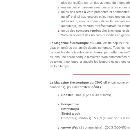
plus particulière sur un des aspects du thème ch
une ou des
entrevues
avec des artistes et des 
un ou des
sites à voir
, présentés et commentés 
qui offre ainsi aux lecteurs et lectrices une ou p
adresses », avec la chance de se familiariser ave
auteur(e)s, les œuvres représentatives du thèm
un ou des
comptes rendus
d'événements et de 
Web ou relevant des nouveaux médias en génér
Le Magazine électronique du CIAC
existe depuis 1997,
quatre numéros par année depuis ce temps. Tous les nu
disponibles dans la rubrique
archives
, permettant ainsi d'
six ans une solide banque d'œuvres Web commentées 
de textes théoriques, à laquelle les lecteurs et lectrices 
en tout temps.
Le Magazine électronique du CIAC
offre, par numéro,
canadiens), pour des
textes inédits
:
Dossier
: 1000 $ (2000-3000 mots)
Perspective
Entrevue(s)
Site(s) à voir
Compte(s) rendu(s)
: 500 $ (autour de 1500 mo
œuvre Web
(1 commentaire) : 200 $ (500-600 m