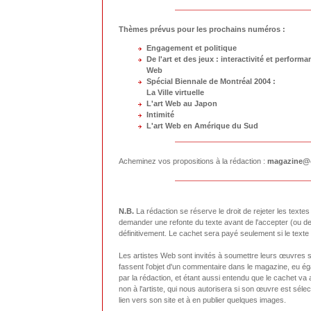
Thèmes prévus pour les prochains numéros :
Engagement et politique
De l'art et des jeux : interactivité et performa
Web
Spécial Biennale de Montréal 2004 :
La Ville virtuelle
L'art Web au Japon
Intimité
L'art Web en Amérique du Sud
Acheminez vos propositions à la rédaction :
magazine@c
N.B.
La rédaction se réserve le droit de rejeter les texte
demander une refonte du texte avant de l'accepter (ou de 
définitivement. Le cachet sera payé seulement si le texte 
Les artistes Web sont invités à soumettre leurs œuvres s'i
fassent l'objet d'un commentaire dans le magazine, eu é
par la rédaction, et étant aussi entendu que le cachet v
non à l'artiste, qui nous autorisera si son œuvre est séle
lien vers son site et à en publier quelques images.