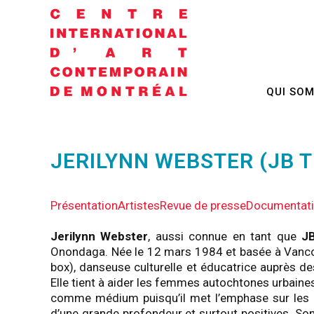
QUI SO
JERILYNN WEBSTER (JB T
Présentation
Artistes
Revue de presse
Documentat
Jerilynn Webster
, aussi connue en tant que
JB
Onondaga. Née le 12 mars 1984 et basée à Vancou
box), danseuse culturelle et éducatrice auprès d
Elle tient à aider les femmes autochtones urbaines
comme médium puisqu’il met l’emphase sur les pa
d’une grande profondeur et surtout positives. Son