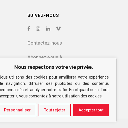
SUIVEZ-NOUS
Contactez-nous
Abonnez-vous à
notre infolettre
Nous respectons votre vie privée.
Nous utilisons des cookies pour améliorer votre expérience
Politique de confidentialité
de navigation, diffuser des publicités ou des contenus
et des cookies
personnalisés et analyser notre trafic. En cliquant sur « Tout
accepter », vous consentez à notre utilisation des cookies.
Personnaliser
Tout rejeter
Accepter tout