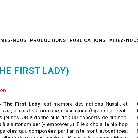
MMES-NOUS
PRODUCTIONS
PUBLICATIONS
AIDEZ-NOU
HE FIRST LADY)
ion
 The First Lady
, est membre des nations Nuxalk et
ver, elle est slammeuse, musicienne (hip-hop et beat-
es jeunes. JB a donné plus de 500 concerts de hip hop.
 à s’autonomiser (« empower »). Elle a choisi le hip-hop
roles qui, composées par l’artiste, sont évocatrices,
 album de reprises a valu à JB le prix
Indigenous Music