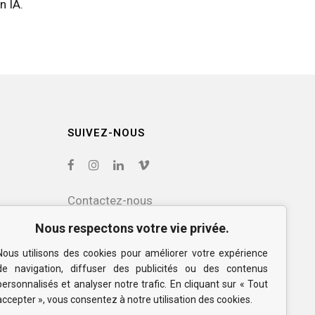
n IA.
SUIVEZ-NOUS
Contactez-nous
Nous respectons votre vie privée.
Abonnez-vous à
notre infolettre
Nous utilisons des cookies pour améliorer votre expérience
de navigation, diffuser des publicités ou des contenus
personnalisés et analyser notre trafic. En cliquant sur « Tout
Politique de confidentialité
accepter », vous consentez à notre utilisation des cookies.
et des cookies