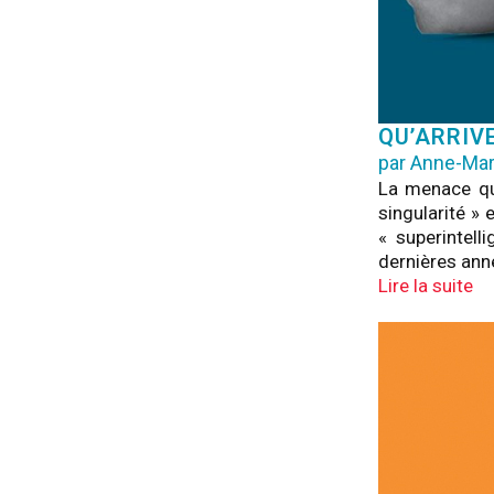
QU’ARRIVE
par Anne-Mar
La menace que
singularité » 
« superintel
dernières an
Lire la suite