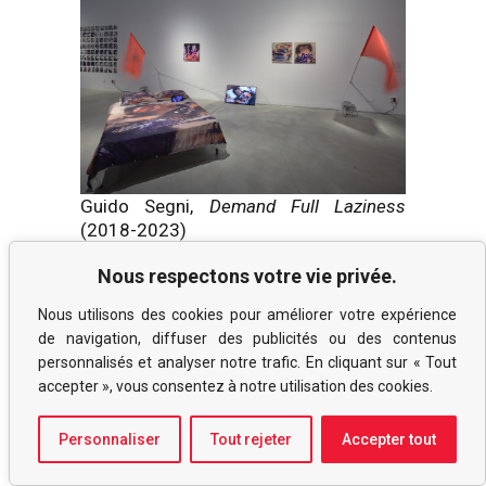
Guido Segni,
Demand Full Laziness
(2018-2023)
L’intelligence artificielle (et l’art IA) ne
Nous respectons votre vie privée.
se résument pas aux GANs, mais
l’impact soudain et remarquable qu’ils
Nous utilisons des cookies pour améliorer votre expérience
ont eu sur la production artistique au
de navigation, diffuser des publicités ou des contenus
cours des dernières années mérite
personnalisés et analyser notre trafic. En cliquant sur « Tout
notre attention, en particulier en ce qui
accepter », vous consentez à notre utilisation des cookies.
concerne la façon dont l’IA a été
exclusivement associée, dans les arts
Personnaliser
Tout rejeter
Accepter tout
visuels, avec des images générées par
des GANs. Ce GANisme (tel que