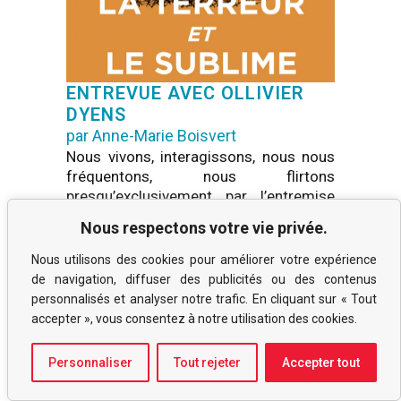
ENTREVUE AVEC OLLIVIER
DYENS
par Anne-Marie Boisvert
Nous vivons, interagissons, nous nous
fréquentons, nous flirtons
presqu’exclusivement par l’entremise
des technologies, réseaux et machines
Nous respectons votre vie privée.
qui nous entourent.
Lire la suite
Nous utilisons des cookies pour améliorer votre expérience
de navigation, diffuser des publicités ou des contenus
personnalisés et analyser notre trafic. En cliquant sur « Tout
accepter », vous consentez à notre utilisation des cookies.
Personnaliser
Tout rejeter
Accepter tout