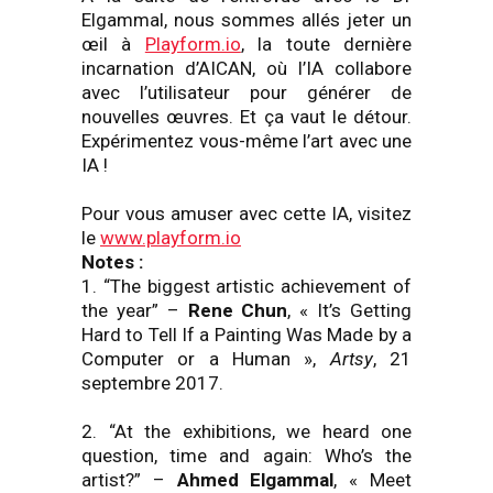
Elgammal, nous sommes allés jeter un
œil à
Playform.io
, la toute dernière
incarnation d’AICAN, où l’IA collabore
avec l’utilisateur pour générer de
nouvelles œuvres. Et ça vaut le détour.
Expérimentez vous-même l’art avec une
IA !
Pour vous amuser avec cette IA, visitez
le
www.playform.io
Notes :
1. “The biggest artistic achievement of
the year” –
Rene Chun
, « It’s Getting
Hard to Tell If a Painting Was Made by a
Computer or a Human »,
Artsy
, 21
septembre 2017.
2. “At the exhibitions, we heard one
question, time and again: Who’s the
artist?” –
Ahmed Elgammal
, « Meet