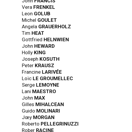
John
FRANCIS
Vera
FRENKEL
Leon
GOLUB
Michel
GOULET
Angela
GRAUERHOLZ
Tim
HEAT
Gottfried
HELNWIEN
John
HEWARD
Holly
KING
Joseph
KOSUTH
Peter
KRAUSZ
Francine
LARIVÉE
Loïc
LE GROUMELLEC
Serge
LEMOYNE
Lani
MAESTRO
John
MAX
Gilles
MIHALCEAN
Guido
MOLINARI
Jœy
MORGAN
Roberto
PELLEGRINUZZI
Rober
RACINE