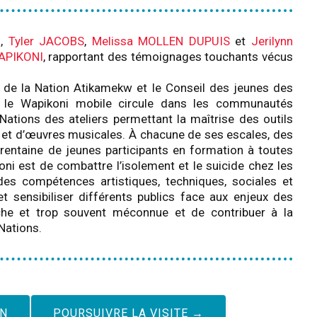
H
,
Tyler JACOBS
,
Melissa MOLLEN DUPUIS
et
Jerilynn
APIKONI
, rapportant des témoignages touchants vécus
de la Nation Atikamekw et le Conseil des jeunes des
 le Wapikoni mobile circule dans les communautés
ations des ateliers permettant la maîtrise des outils
 et d’œuvres musicales. À chacune de ses escales, des
rentaine de jeunes participants en formation à toutes
oni est de combattre l’isolement et le suicide chez les
es compétences artistiques, techniques, sociales et
et sensibiliser différents publics face aux enjeux des
iche et trop souvent méconnue et de contribuer à la
Nations.
ON
POURSUIVRE LA VISITE →