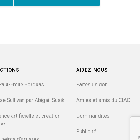
CTIONS
AIDEZ-NOUS
Paul-Émile Borduas
Faites un don
se Sullivan par Abigail Susik
Amies et amis du CIAC
ence artificielle et création
Commandites
que
Publicité
 peints d’artistes