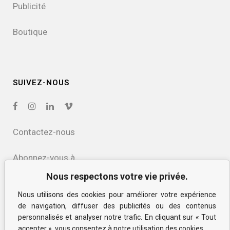
Publicité
Boutique
SUIVEZ-NOUS
Contactez-nous
Abonnez-vous à
notre infolettre
Nous respectons votre vie privée.
Nous utilisons des cookies pour améliorer votre expérience
Politique de confidentialité
de navigation, diffuser des publicités ou des contenus
et des cookies
personnalisés et analyser notre trafic. En cliquant sur « Tout
accepter », vous consentez à notre utilisation des cookies.