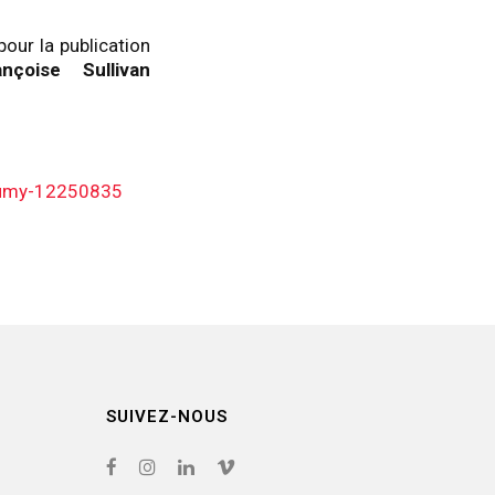
our la publication
ançoise Sullivan
foumy-12250835
SUIVEZ-NOUS