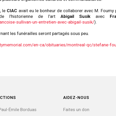
, le
CIAC
avait eu le bonheur de collaborer avec M. Foumy p
 de l’historienne de l’art
Abigail Susik
avec
Fr
rancoise-sullivan-un-entretien-avec-abigail-susik/
).
nant les funérailles seront partagés sous peu.
itymemorial.com/en-ca/obituaries/montreal-qc/stefane-
CTIONS
AIDEZ-NOUS
Paul-Émile Borduas
Faites un don